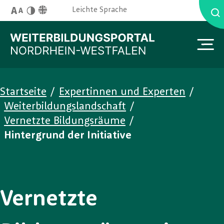
Skip to main content
English Site
Leichte Sprache
Schriftgröße
Kontrast
You are here:
Startseite
/
Expertinnen und Experten
/
Weiterbildungslandschaft
/
Vernetzte Bildungsräume
/
Hintergrund der Initiative
Vernetzte