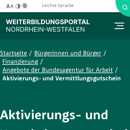
Skip to main content
English Site
Leichte Sprache
Schriftgröße
Kontrast
You are here:
Startseite
/
Bürgerinnen und Bürger
/
Finanzierung
/
Angebote der Bundesagentur für Arbeit
/
Aktivierungs- und Vermittlungsgutschein
Aktivierungs- und