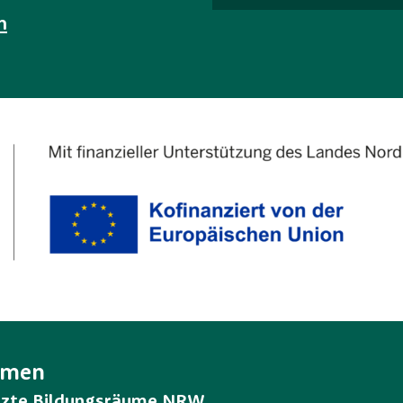
n
emen
tzte Bildungsräume NRW