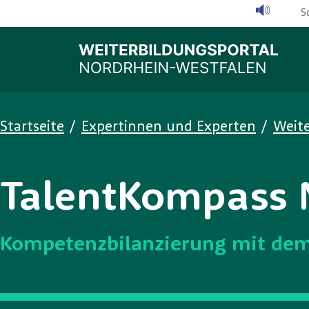
Skip to main content
S
You are here:
Startseite
/
Expertinnen und Experten
/
Weit
TalentKompass
Kompetenzbilanzierung mit de