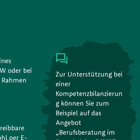
ines
RW oder bei
Zur Unterstützung bei
m Rahmen
einer
Kompetenzbilanzierun
g können Sie zum
Beispiel auf das
Angebot
reibbare
„Berufsberatung im
hl per E-