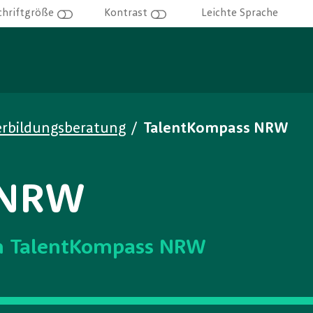
Leichte Sprache
chriftgröße
Kontrast
erbildungsberatung
/
TalentKompass NRW
 NRW
m TalentKompass NRW