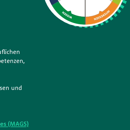
flichen
petenzen,
ssen und
les (MAGS)