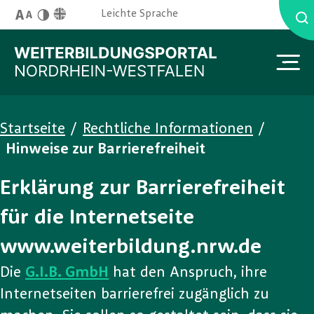
Skip to main content
English Site
Leichte Sprache
Schriftgröße
Kontrast
You are here:
Startseite
/
Rechtliche Informationen
/
Hinweise zur Barrierefreiheit
Erklärung zur Barrierefreiheit
für die Internetseite
www.weiterbildung.nrw.de
Die
G.I.B. GmbH
hat den Anspruch, ihre
Internetseiten barrierefrei zugänglich zu