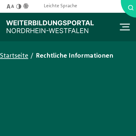
Skip to main content
English Site
Leichte Sprache
Schriftgröße
Kontrast
You are here:
Startseite
/
Rechtliche Informationen