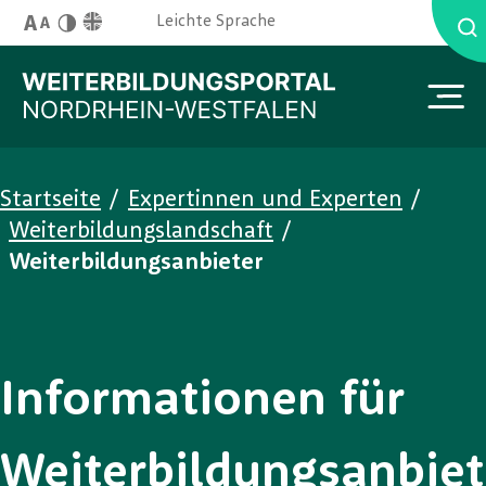
Skip to main content
English Site
Leichte Sprache
Schriftgröße
Kontrast
You are here:
Startseite
/
Expertinnen und Experten
/
Weiterbildungslandschaft
/
Weiterbildungsanbieter
Informationen für
Weiterbildungsanbiet