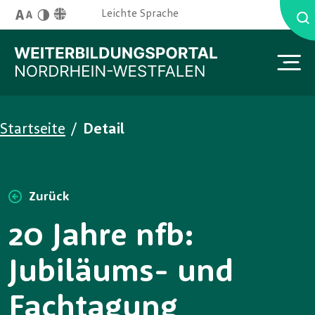
Skip to main content
English Site
Leichte Sprache
Schriftgröße
Kontrast
You are here:
Startseite
/
Detail
Zurück
20 Jahre nfb:
Jubiläums- und
Fachtagung