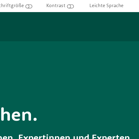
Leichte Sprache
chriftgröße
Kontrast
chen.
n, Expertinnen und Experten