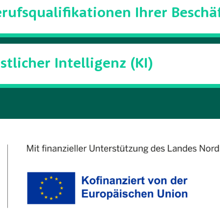
ufsqualifikationen Ihrer Beschä
licher Intelligenz (KI)