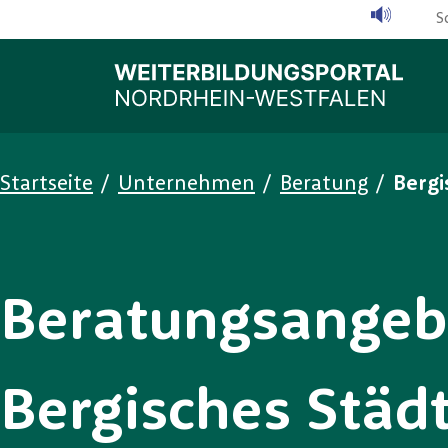
Skip to main content
S
You are here:
Startseite
/
Unternehmen
/
Beratung
/
Bergi
Beratungsangebo
Bergisches Städ