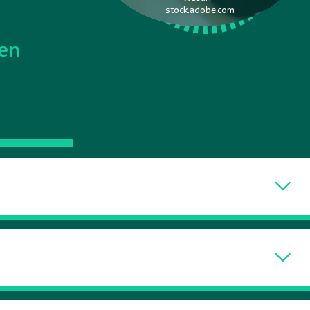
stock.adobe.com
sen