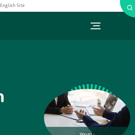
English Site
n
Wasan -