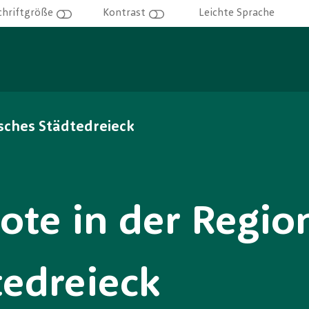
Leichte Sprache
chriftgröße
Kontrast
sches Städtedreieck
te in der Regio
tedreieck