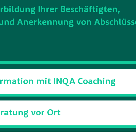
erbildung Ihrer Beschäftigten,
g und Anerkennung von Abschlüs
formation mit INQA Coaching
eratung vor Ort