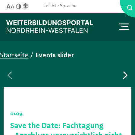
Skip to main content
English Site
Leichte Sprache
Schriftgröße
Kontrast
You are here:
Startseite
/
Events slider
01.09.
Save the Date: Fachtagung